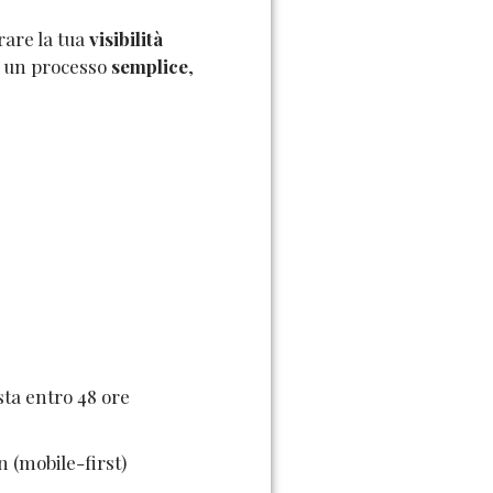
tiere di mostrare
rare la tua
visibilità
qualità e attrarre
on un processo
semplice
,
 il punto vendita.
osta entro 48 ore
n (mobile-first)