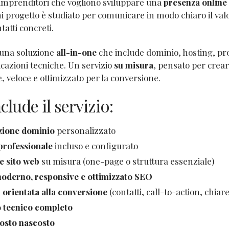
 imprenditori che vogliono sviluppare una
presenza online 
i progetto è studiato per comunicare in modo chiaro il valor
atti concreti.
una soluzione
all-in-one
che include dominio, hosting, pro
cazioni tecniche. Un servizio
su misura
, pensato per crear
, veloce e ottimizzato per la conversione.
clude il servizio:
zione dominio
personalizzato
professionale
incluso e configurato
e sito web
su misura (one-page o struttura essenziale)
oderno, responsive e ottimizzato SEO
 orientata alla conversione
(contatti, call-to-action, chiar
 tecnico completo
Sito Web pe
osto nascosto