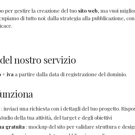
Una vetrina digitale permette al panet
o per gestire la creazione del tuo
sito web
, ma vuoi miglio
prodotti artigianali, valorizzare la 
ccupiamo di tutto noi: dalla strategia alla pubblicazione, c
clienti verso
icace.
del nostro servizio
o +
iva
a partire dalla data di registrazione del dominio.
unziona
: inviaci una richiesta con i dettagli del tuo progetto. Risp
studio della tua attività, del target e degli obiettivi
a gratuita
: mockup del sito per validare struttura e desig