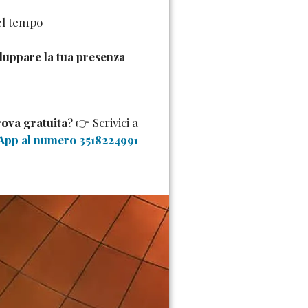
el tempo
iluppare la tua presenza
rova gratuita
? 👉 Scrivici a
pp al numero 3518224991