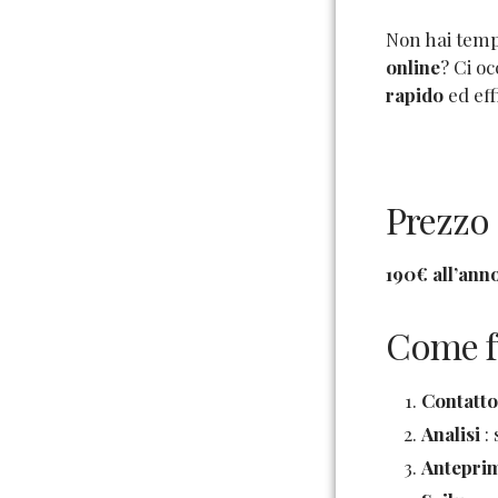
Non hai temp
online
? Ci o
rapido
ed eff
Prezzo 
190€
all’ann
Come f
Contatto
Analisi
: 
Anteprim