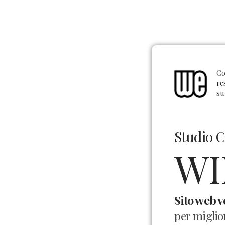
C
re
su
Studio C
W
Sito web v
per miglio