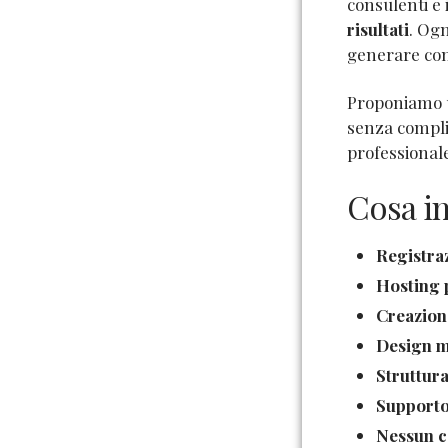
consulenti e
risultati
. Ogn
generare cont
Proponiamo 
senza compli
professionale
Cosa in
Registra
Hosting 
Creazion
Design m
Struttura
Supporto
Nessun c