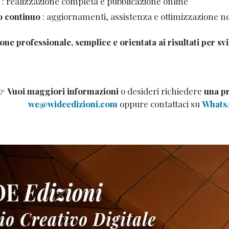
: realizzazione completa e pubblicazione online
o continuo
: aggiornamenti, assistenza e ottimizzazione n
one professionale, semplice e orientata ai risultati per sv
👉
Vuoi maggiori informazioni
o desideri richiedere
una p
we@wideedizioni.com
oppure contattaci su
WhatsA