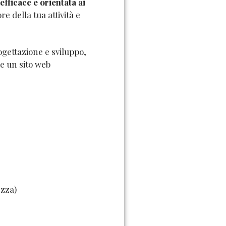
efficace e orientata ai
e della tua attività e
gettazione e sviluppo,
e un sito web
ezza)
r Panettieri