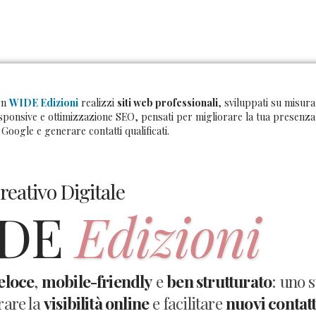
on
WIDE Edizioni
realizzi
siti web professionali
, sviluppati su misur
sponsive e ottimizzazione SEO, pensati per migliorare la tua presenza o
 Google e generare contatti qualificati.
reativo Digitale
IDE
Edizioni
eloce
,
mobile-friendly
e
ben strutturato
: uno 
rare la
visibilità online
e facilitare
nuovi contatt