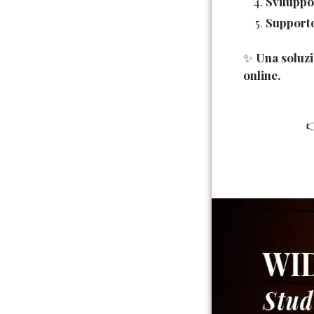
Sviluppo
Support
✨
Una soluzi
online.